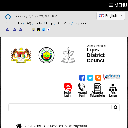
MENU
English
Thursday, 6/08/2026, 9:55 PM
Contact Us
FAQ
Links
Help
Site Map
Register
Official Portal of
Lipis
District
Council
Search
Search form
Citizens
e-Services
e-Payment