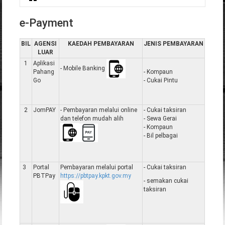
You are here
e-Payment
BIL
AGENSI
KAEDAH PEMBAYARAN
JENIS PEMBAYARAN
LUAR
1
Aplikasi
- Mobile Banking
Pahang
- Kompaun
Go
- Cukai Pintu
2
JomPAY
- Pembayaran melalui online
- Cukai taksiran
dan telefon mudah alih
- Sewa Gerai
- Kompaun
- Bil pelbagai
3
Portal
Pembayaran melalui portal
- Cukai taksiran
PBTPay
https://pbtpay.kpkt.gov.my
- semakan cukai
taksiran