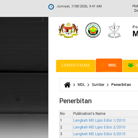
Hu
Jumaat, 7/08/2026, 9:41 AM
Da
Po
M
LAMAN UTAMA
MDL
R
MDL
Sumber
Penerbitan
Anda di sini
Penerbitan
No
Publication's Name
1
Langkah MD Lipis Edisi 1/2010
2
Langkah MD Lipis Edisi 2/2010
3
Langkah MD Lipis Edisi 3/2010