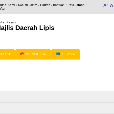
bungi Kami
Soalan Lazim
Pautan
Bantuan
Peta Laman
ftar
rtal Rasmi
ajlis Daerah Lipis
AKYAT
PERNIAGAAN
PELAWAT