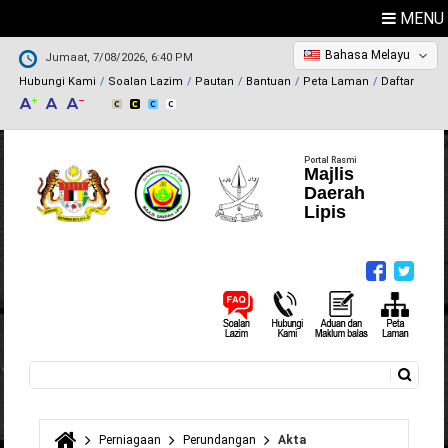
MENU
Bahasa Melayu
Jumaat, 7/08/2026, 6:40 PM
Hubungi Kami
Soalan Lazim
Pautan
Bantuan
Peta Laman
Daftar
Portal Rasmi
Majlis
Daerah
Lipis
Carian
Borang carian
Perniagaan
Perundangan
Akta