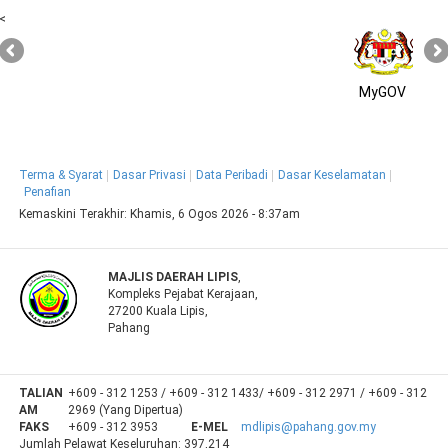
<
MyGOV
Terma & Syarat
Dasar Privasi
Data Peribadi
Dasar Keselamatan
Penafian
Kemaskini Terakhir:
Khamis, 6 Ogos 2026 - 8:37am
MAJLIS DAERAH LIPIS
,
Kompleks Pejabat Kerajaan,
27200 Kuala Lipis,
Pahang
TALIAN
+609 - 312 1253 / +609 - 312 1433/ +609 - 312 2971 / +609 - 312
AM
2969 (Yang Dipertua)
FAKS
+609 - 312 3953
E-MEL
mdlipis@pahang.gov.my
Jumlah Pelawat Keseluruhan:
397,214