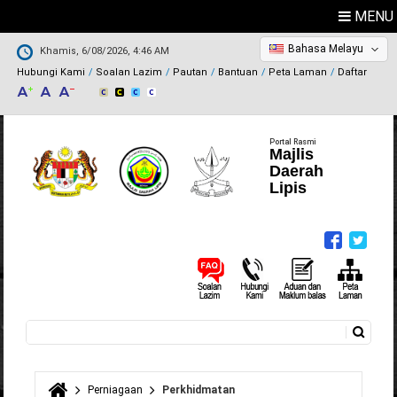
MENU
Bahasa Melayu
Khamis, 6/08/2026, 4:46 AM
Hubungi Kami
Soalan Lazim
Pautan
Bantuan
Peta Laman
Daftar
Portal Rasmi
Majlis
Daerah
Lipis
Carian
Borang carian
Perniagaan
Perkhidmatan