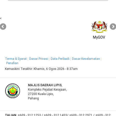
<
MyGOV
Terma & Syarat
Dasar Privasi
Data Peribadi
Dasar Keselamatan
Penafian
Kemaskini Terakhir:
Khamis, 6 Ogos 2026 - 8:37am
MAJLIS DAERAH LIPIS
,
Kompleks Pejabat Kerajaan,
27200 Kuala Lipis,
Pahang
TALIAN
+609 - 312 1253 / +609 - 312 1433/ +609 - 312 2971 / +609 - 312