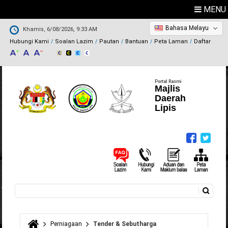
MENU
Bahasa Melayu
Khamis, 6/08/2026, 9:33 AM
Hubungi Kami
Soalan Lazim
Pautan
Bantuan
Peta Laman
Daftar
Portal Rasmi
Majlis
Daerah
Lipis
Carian
Borang carian
Perniagaan
Tender & Sebutharga