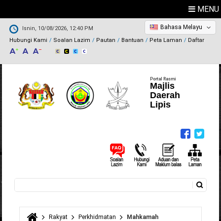
MENU
Bahasa Melayu
Isnin, 10/08/2026, 12:40 PM
Hubungi Kami
Soalan Lazim
Pautan
Bantuan
Peta Laman
Daftar
Portal Rasmi
Majlis
Daerah
Lipis
Carian
Borang carian
Rakyat
Perkhidmatan
Mahkamah