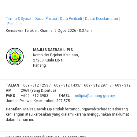
Terma & Syarat
Dasar Privasi
Data Peribadi
Dasar Keselamatan
Penafian
Kemaskini Terakhir:
Khamis, 6 Ogos 2026 - 8:37am
MAJLIS DAERAH LIPIS
,
Kompleks Pejabat Kerajaan,
27200 Kuala Lipis,
Pahang
TALIAN
+609 - 312 1253 / +609 - 312 1433/ +609 - 312 2971 / +609 - 312
AM
2969 (Yang Dipertua)
FAKS
+609 - 312 3953
E-MEL
mdlipis@pahang.gov.my
Jumlah Pelawat Keseluruhan:
397,575
Penafian:
Majlis Daerah Lipis tidak bertanggungjawab terhadap sebarang
kehilangan atau kerosakan yang dialami kerana menggunakan maklumat
dalam laman ini.