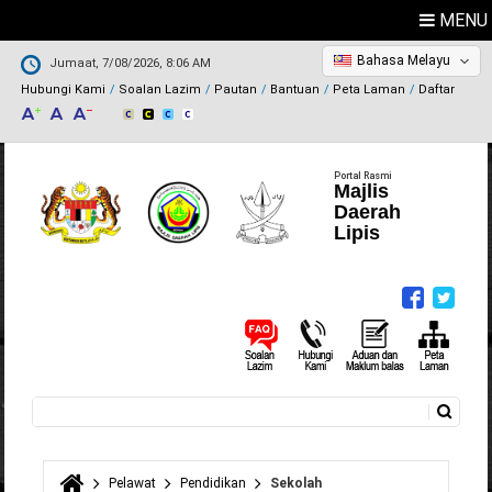
MENU
Bahasa Melayu
Jumaat, 7/08/2026, 8:06 AM
Hubungi Kami
Soalan Lazim
Pautan
Bantuan
Peta Laman
Daftar
Portal Rasmi
Majlis
Daerah
Lipis
Carian
Borang carian
Pelawat
Pendidikan
Sekolah