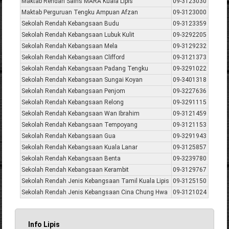
Maktab Rendah Sains MARA Kuala Lipis
09-3123030
Maktab Perguruan Tengku Ampuan Afzan
09-3123000
Sekolah Rendah Kebangsaan Budu
09-3123359
Sekolah Rendah Kebangsaan Lubuk Kulit
09-3292205
Sekolah Rendah Kebangsaan Mela
09-3129232
Sekolah Rendah Kebangsaan Clifford
09-3121373
Sekolah Rendah Kebangsaan Padang Tengku
09-3291022
Sekolah Rendah Kebangsaan Sungai Koyan
09-3401318
Sekolah Rendah Kebangsaan Penjom
09-3227636
Sekolah Rendah Kebangsaan Relong
09-3291115
Sekolah Rendah Kebangsaan Wan Ibrahim
09-3121459
Sekolah Rendah Kebangsaan Tempoyang
09-3121153
Sekolah Rendah Kebangsaan Gua
09-3291943
Sekolah Rendah Kebangsaan Kuala Lanar
09-3125857
Sekolah Rendah Kebangsaan Benta
09-3239780
Sekolah Rendah Kebangsaan Kerambit
09-3129767
Sekolah Rendah Jenis Kebangsaan Tamil Kuala Lipis
09-3125150
Sekolah Rendah Jenis Kebangsaan Cina Chung Hwa
09-3121024
Info Lipis