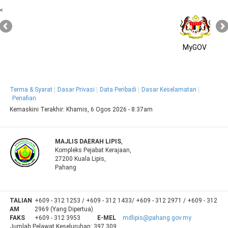
<
MyGOV
Terma & Syarat
Dasar Privasi
Data Peribadi
Dasar Keselamatan
Penafian
Kemaskini Terakhir:
Khamis, 6 Ogos 2026 - 8:37am
MAJLIS DAERAH LIPIS
,
Kompleks Pejabat Kerajaan,
27200 Kuala Lipis,
Pahang
TALIAN
+609 - 312 1253 / +609 - 312 1433/ +609 - 312 2971 / +609 - 312
AM
2969 (Yang Dipertua)
FAKS
+609 - 312 3953
E-MEL
mdlipis@pahang.gov.my
Jumlah Pelawat Keseluruhan:
397,309