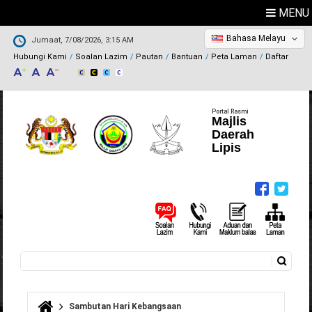
MENU
Bahasa Melayu
Jumaat, 7/08/2026, 3:15 AM
Hubungi Kami
Soalan Lazim
Pautan
Bantuan
Peta Laman
Daftar
Portal Rasmi
Majlis
Daerah
Lipis
Carian
Borang carian
Sambutan Hari Kebangsaan